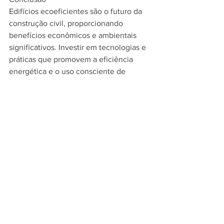
Edifícios ecoeficientes são o futuro da 
construção civil, proporcionando 
benefícios econômicos e ambientais 
significativos. Investir em tecnologias e 
práticas que promovem a eficiência 
energética e o uso consciente de 
recursos traz vantagens duradouras. Ao 
construir de forma sustentável, é 
possível agregar valor ao imóvel e 
atender a uma demanda crescente por 
práticas responsáveis.
Ver tudo
Posts recentes