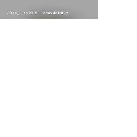
30 de jul. de 2025
2 min de leitura
Cedro Construtora completa 45
anos construindo histórias com
solidez e confiança
13 de jun. de 2025
3 min de leitura