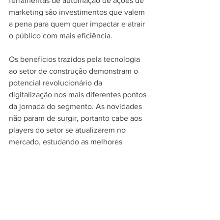
ferramentas de automação de ações de 
marketing são investimentos que valem 
a pena para quem quer impactar e atrair 
o público com mais eficiência.
Os benefícios trazidos pela tecnologia 
ao setor de construção demonstram o 
potencial revolucionário da 
digitalização nos mais diferentes pontos 
da jornada do segmento. As novidades 
não param de surgir, portanto cabe aos 
players do setor se atualizarem no 
mercado, estudando as melhores 
opções de produtos para seus negócios 
– de acordo com as suas necessidades 
e nível de maturidade – e investindo 
em tecnologias e capacitação e 
treinamentos de equipe, afinal o mundo 
da construção está cada vez mais digital.