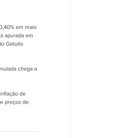
e 0,40% em maio 
r à apurada em 
ão Getulio 
umulada chega a 
nflação de 
de preços de 