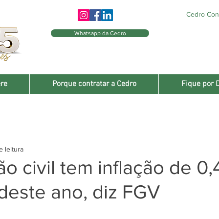
Cedro Cons
Whatsapp da Cedro
re
Porque contratar a Cedro
Fique por 
e leitura
o civil tem inflação de 0
deste ano, diz FGV