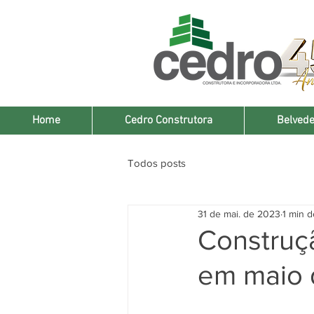
Home
Cedro Construtora
Belvede
Todos posts
31 de mai. de 2023
1 min d
Construçã
em maio 