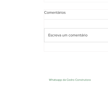
Comentários
Escreva um comentário
Cidades inteligentes: O futuro
da construção urbana no
Brasil
Whatsapp da Cedro Construtora