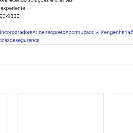
e experiente
993-9380
incorporadora
#ribeiraopreto
#contrucaocivil
#engenharia
#
ticasdeseguranca