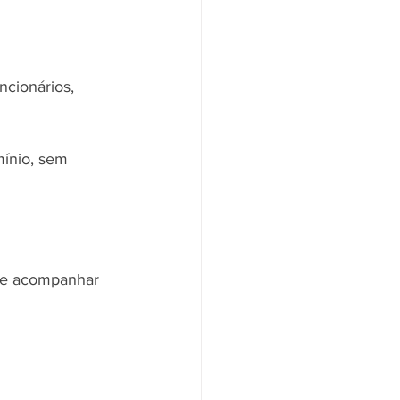
cionários, 
ínio, sem 
ve acompanhar 