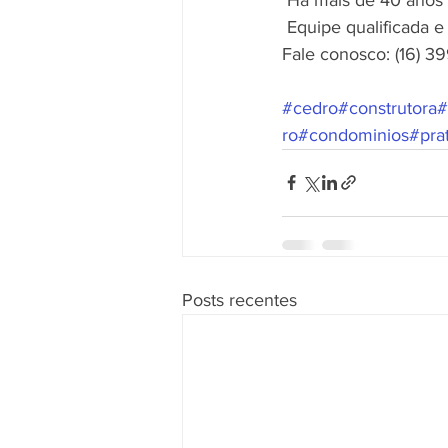
 Equipe qualificada 
Fale conosco: (16) 3
#cedro
#construtora
#
ro
#condominios
#pra
Posts recentes