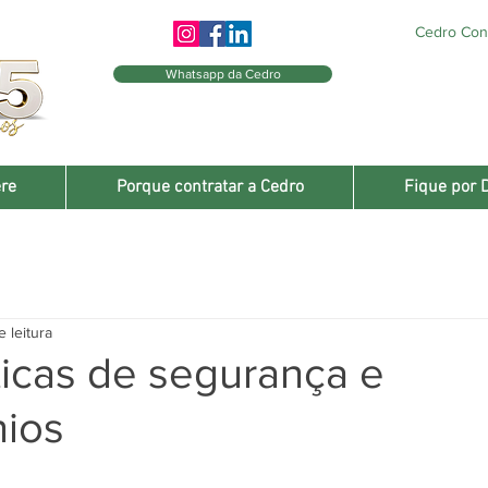
Cedro Cons
Whatsapp da Cedro
re
Porque contratar a Cedro
Fique por 
e leitura
ticas de segurança e
ios