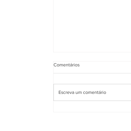
Comentários
Escreva um comentário
Cidades inteligentes: O futuro
da construção urbana no
Brasil