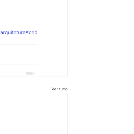
arquitetura
#ced
Ver tudo